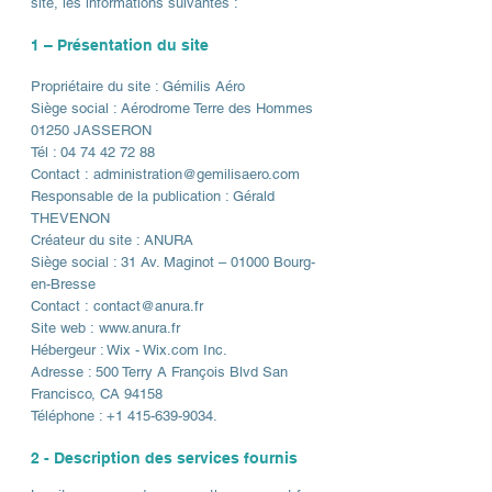
site, les informations suivantes :
1 – Présentation du site
Propriétaire du site : Gémilis Aéro
Siège social : Aérodrome Terre des Hommes
01250 JASSERON
Tél :
04 74 42 72 88
Contact :
administration@gemilisaero.com
Responsable de la publication : Gérald
THEVENON
Créateur du site : ANURA
Siège social : 31 Av. Maginot – 01000 Bourg-
en-Bresse
Contact :
contact@anura.fr
Site web :
www.anura.fr
Hébergeur : Wix - Wix.com Inc.
Adresse : 500 Terry A François Blvd San
Francisco, CA 94158
Téléphone : +1 415-639-9034.
2 - Description des services fournis